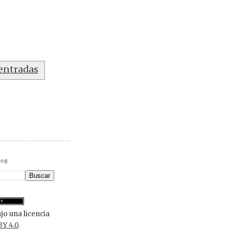
 entradas
log
jo una licencia
BY 4.0
.