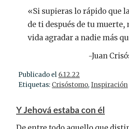
«Si supieras lo rápido que l
de ti después de tu muerte, 
vida agradar a nadie más qu
-Juan Cris
Publicado el
6.12.22
Etiquetas:
Crisóstomo
,
Inspiración
Y Jehová estaba con él
De entre todo aquello que dist