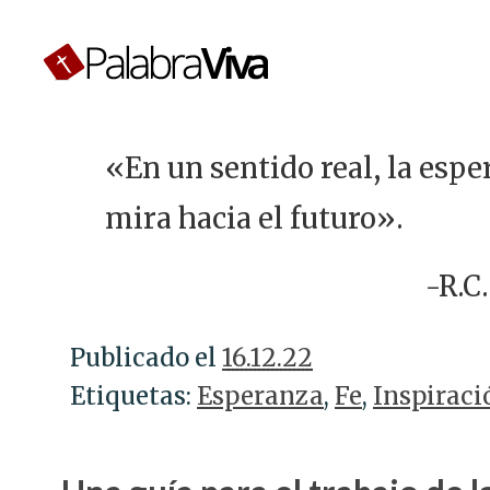
«En un sentido real, la espe
mira hacia el futuro».
-R.C
Publicado el
16.12.22
Etiquetas:
Esperanza
,
Fe
,
Inspiraci