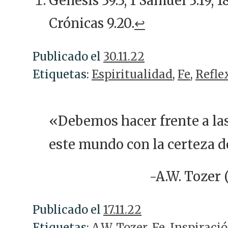
Génesis 39.3; 1 Samuel 3.19; 18.
Crónicas 9.20.
↩
Publicado el
30.11.22
Etiquetas:
Espiritualidad
,
Fe
,
Refle
«Debemos hacer frente a la
este mundo con la certeza 
-A.W. Tozer 
Publicado el
17.11.22
Etiquetas:
A.W. Tozer
,
Fe
,
Inspiraci